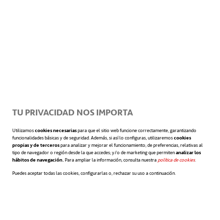
Miguel Ángel Rodríguez
Departamento de Formación Corporativa
ACCIONA
TU PRIVACIDAD NOS IMPORTA
Utilizamos
cookies necesarias
para que el sitio web funcione correctamente, garantizando
funcionalidades básicas y de seguridad. Además, si así lo configuras, utilizaremos
cookies
propias y de terceros
para analizar y mejorar el funcionamiento; de preferencias, relativas al
tipo de navegador o región desde la que accedes; y/o de marketing que permiten
analizar los
hábitos de navegación.
Para ampliar la información, consulta nuestra
política de cookies
se abre en 
.
Puedes aceptar todas las cookies, configurarlas o, rechazar su uso a continuación.