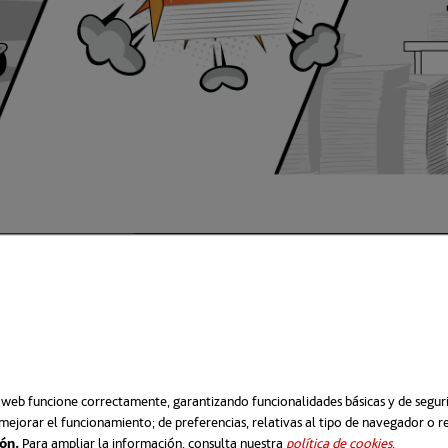
tajas
y por esto está bien vivo, pero también gene
 de la oficina sin papeles
e paperless
office señalan
tres grandes problemas
d
o web funcione correctamente, garantizando funcionalidades básicas y de segurid
mejorar el funcionamiento; de preferencias, relativas al tipo de navegador o 
ión.
Para ampliar la información, consulta nuestra
política de cookies
se abre e
.