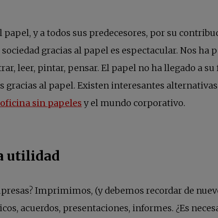
papel, y a todos sus predecesores, por su contribuc
a sociedad gracias al papel es espectacular. Nos ha
rar, leer, pintar, pensar. El papel no ha llegado a su
ás gracias al papel. Existen interesantes alternat
se abre en una pestaña nueva
oficina sin papeles
y el mundo corporativo.
a utilidad
mpresas? Imprimimos, (y debemos recordar de nuevo
nicos, acuerdos, presentaciones, informes. ¿Es neces