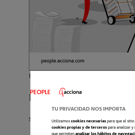
El papel, obviamente, tiene muchas
ven
Los problemas y beneficios
TU PRIVACIDAD NOS IMPORTA
Sellen y Harper en su libro
The myth of th
Utilizamos
cookies necesarias
para que el siti
cookies propias y de terceros
para analizar y 
que permiten
analizar los hábitos de navegac