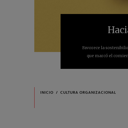
Haci
Favorece la sostenibil
que marcó el comienz