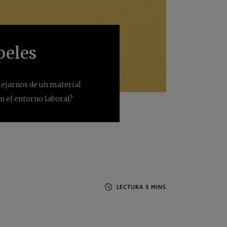
peles
lejarnos de un material
n el entorno laboral?