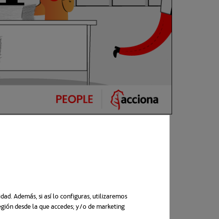
ra muchos
problemas
y costes.
e las oficinas con papeles:
ad. Además, si así lo configuras, utilizaremos
región desde la que accedes; y/o de marketing
n una pestaña nueva