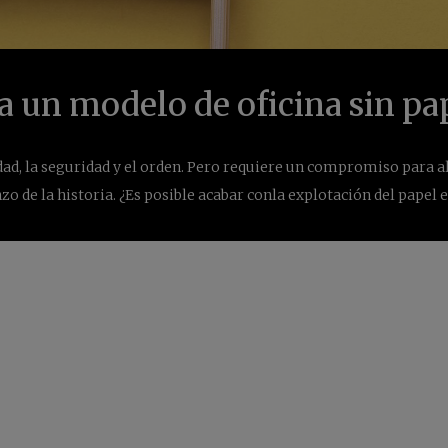
a un modelo de oficina sin pa
idad, la seguridad y el orden. Pero requiere un compromiso para a
o de la historia. ¿Es posible acabar conla explotación del papel e