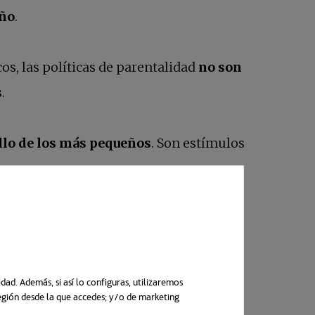
iño
.
os, las políticas de parentalidad
no son
s
.
ollo de los más pequeños
. Son estímulos
ad. Además, si así lo configuras, utilizaremos
región desde la que accedes; y/o de marketing
n una pestaña nueva