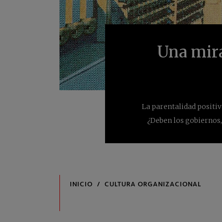
Una mira
La parentalidad positiv
¿Deben los gobiernos,