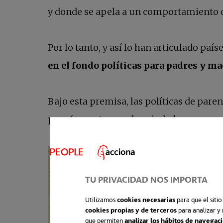
y donde se apela a un comportamiento de
Por lo tanto, y así lo han articulado pa
en el fondo políticas para padres y mad
Bajo esta premisa, las políticas de pare
para fomentar que los ciudadanos crezca
TU PRIVACIDAD NOS IMPORTA
Utilizamos
cookies necesarias
para que el siti
cookies propias y de terceros
para analizar y 
que permiten
analizar los hábitos de navegac