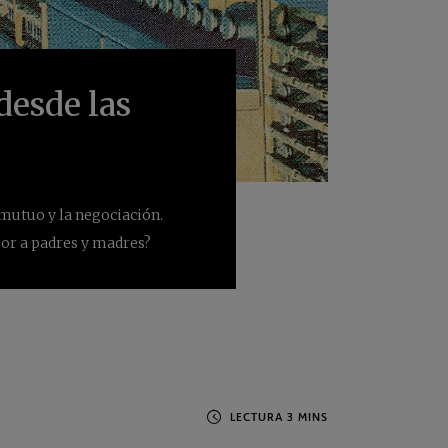
desde las
 mutuo y la negociación.
bor a padres y madres?