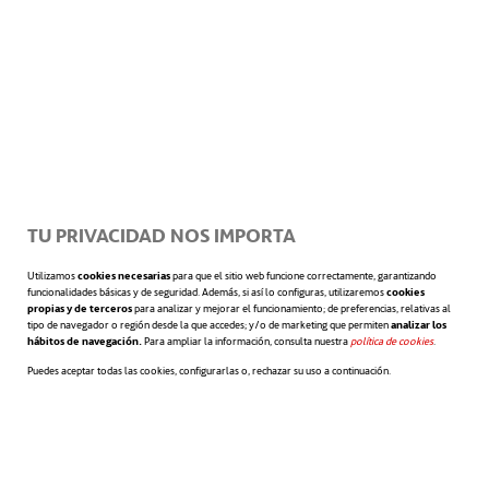
“adornarte”.
5. LA IMPORTANCIA DE LA FOTO
: Si
decides incluir una foto, asegúrate de que
sea formal, no un recorte de una noche de
fiesta. También es importante que sea una
TU PRIVACIDAD NOS IMPORTA
imagen reciente, de manera que procura
Utilizamos
cookies necesarias
para que el sitio web funcione correctamente, garantizando
funcionalidades básicas y de seguridad. Además, si así lo configuras, utilizaremos
cookies
propias y de terceros
para analizar y mejorar el funcionamiento; de preferencias, relativas al
cambiarla cada cierto tiempo cuando
tipo de navegador o región desde la que accedes; y/o de marketing que permiten
analizar los
hábitos de navegación.
Para ampliar la información, consulta nuestra
política de cookies
se abre en 
.
actualices tu currículum.
Puedes aceptar todas las cookies, configurarlas o, rechazar su uso a continuación.
En la próxima entrada te ofreceremos
otros