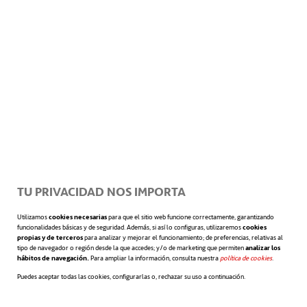
La experiencia, el contexto y poner en juego
otras competencias como las que hemos
visto hasta el momento en esta serie de
se abre
episodios, como el
trabajo en equipo
,
lograr
se abre en una pestaña nueva
resultados
se articulan como faros y ayudas
que nos llevan organizados y planificados,
TU PRIVACIDAD NOS IMPORTA
cómo un práctico al puerto de destino.
Utilizamos
cookies necesarias
para que el sitio web funcione correctamente, garantizando
funcionalidades básicas y de seguridad. Además, si así lo configuras, utilizaremos
cookies
Si quieres información adicional, puede
propias y de terceros
para analizar y mejorar el funcionamiento; de preferencias, relativas al
tipo de navegador o región desde la que accedes; y/o de marketing que permiten
analizar los
hábitos de navegación.
Para ampliar la información, consulta nuestra
política de cookies
se abre en 
.
profundizar en el desarrollo de esta
Puedes aceptar todas las cookies, configurarlas o, rechazar su uso a continuación.
competencia en nuestro
Centro de