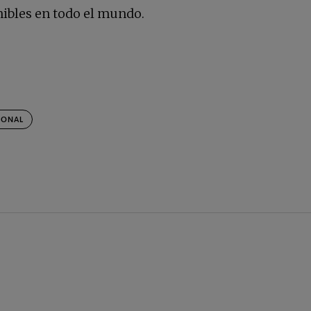
e en una pestaña nueva
ibles en todo el mundo.