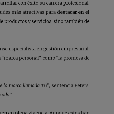
ollar con éxito su carrera profesional:
tudes más atractivas para
destacar en el
de productos y servicios, sino también de
ense especialista en gestión empresarial.
ó la “marca personal” como “la promesa de
 de la marca llamada TÚ
”, sentencia Peters,
acada
”.
guen en plena vigencia. Aunque estos han