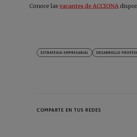
se abr
Conoce las
vacantes de ACCIONA
dispon