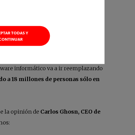
EPTAR TODAS Y
CONTINUAR
on la participación de alrededor de dos
tores teman por su futuro laboral. Y es
tware informático va a ir reemplazando
ido a 18 millones de personas sólo en
ue la opinión de
Carlos Ghosn, CEO de
mos: