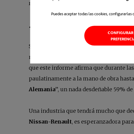
robot realiza las soldaduras con la máxi
Puedes aceptar todas las cookies, configurarlas 
… ¿O un futuro con más ri
CONFIGURAR 
PREFERENCI
Sin embargo, según un
estudio publica
mil expertos tecnológicos, científicos y
que este informe afirma que durante la
paulatinamente a la mano de obra hasta
Alemania
”, un nada desdeñable 59% de 
Una industria que tendrá mucho que deci
Nissan-Renault
, es esperanzadora par