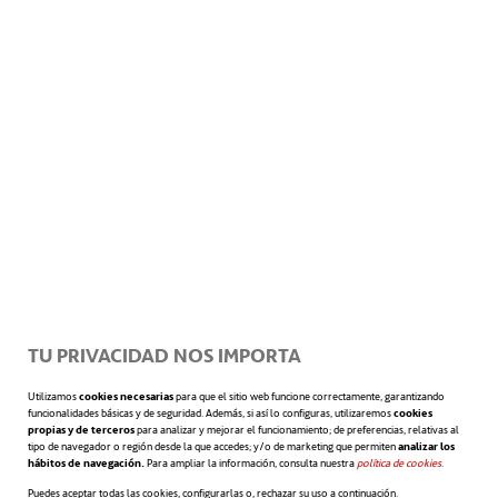
entendieran a fondo el funcionamiento de
los aerogeneradores.
“Es más fácil explicar la
parte mecánica a un eléctrico que al revés.
Necesitaban a alguien que completara el equipo
de mecánicos que ya tenían en el parque”.
TU PRIVACIDAD NOS IMPORTA
Utilizamos
cookies necesarias
para que el sitio web funcione correctamente, garantizando
funcionalidades básicas y de seguridad. Además, si así lo configuras, utilizaremos
cookies
propias y de terceros
para analizar y mejorar el funcionamiento; de preferencias, relativas al
tipo de navegador o región desde la que accedes; y/o de marketing que permiten
analizar los
hábitos de navegación.
Para ampliar la información, consulta nuestra
política de cookies
se abre en 
.
Puedes aceptar todas las cookies, configurarlas o, rechazar su uso a continuación.