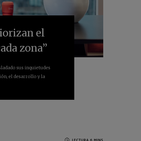
iorizan el
 cada zona”
ladado sus inquietudes
ón, el desarrollo y la