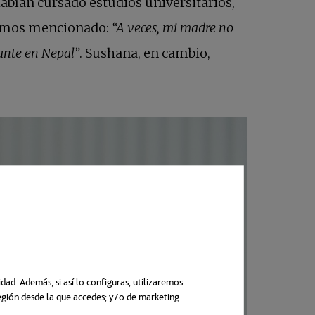
abían cursado estudios universitarios,
 hemos mencionado:
“A veces, mi madre no
tante en Nepal”
. Sushana, en cambio,
ad. Además, si así lo configuras, utilizaremos
región desde la que accedes; y/o de marketing
n una pestaña nueva