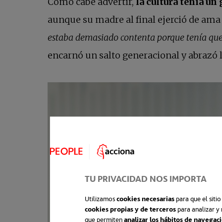
Como cabe advertir,
la cultura tenía un
aunque su madre al final ejerció de ama
estaba demasiado contenta porque tenía que 
encarnó un salto generacional y abrazó 
TU PRIVACIDAD NOS IMPORTA
Utilizamos
cookies necesarias
para que el siti
cookies propias y de terceros
para analizar y 
que permiten
analizar los hábitos de navegac