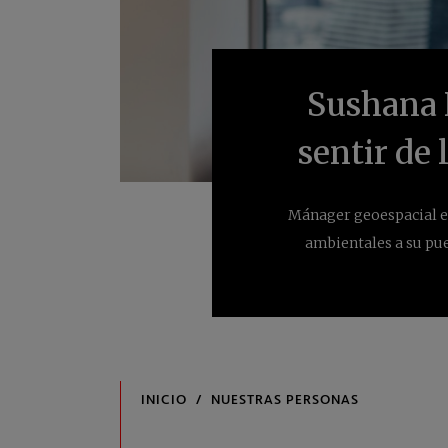
Sushana K
sentir de 
Mánager geoespacial e
ambientales a su pues