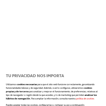
aquellas en las que:
1) se sigue pensando en negativo sobre el
trabajo (reflexiones negativas) como podría
ser pensar en todo aquello que no nos gusta,
lo que ha salido mal, lo que queda por
resolver.
TU PRIVACIDAD NOS IMPORTA
2) suceden “molestias no laborales”, como
Utilizamos
cookies necesarias
para que el sitio web funcione correctamente, garantizando
discusiones con la pareja, hijos, o accidentes
funcionalidades básicas y de seguridad. Además, si así lo configuras, utilizaremos
cookies
propias y de terceros
para analizar y mejorar el funcionamiento; de preferencias, relativas al
o contratiempos que
consumen
recursos.
tipo de navegador o región desde la que accedes; y/o de marketing que permiten
analizar los
hábitos de navegación.
Para ampliar la información, consulta nuestra
política de cookies
se abre en 
.
Puedes aceptar todas las cookies, configurarlas o, rechazar su uso a continuación.