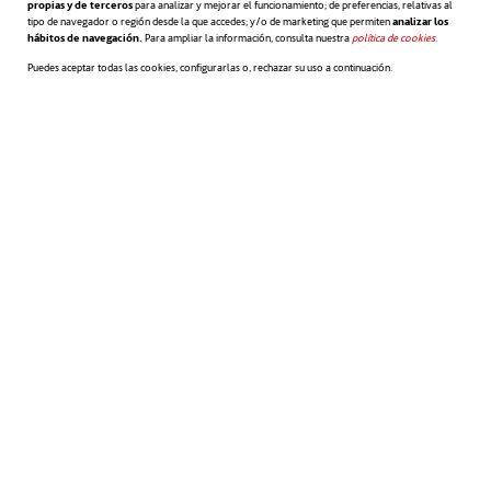
propias y de terceros
para analizar y mejorar el funcionamiento; de preferencias, relativas al
Currículum.
tipo de navegador o región desde la que accedes; y/o de marketing que permiten
analizar los
hábitos de navegación.
Para ampliar la información, consulta nuestra
política de cookies
se abre en 
.
Puedes aceptar todas las cookies, configurarlas o, rechazar su uso a continuación.
Como puedes observar, existen multitud de
oportunidades. Busca la manera que mejor
se adapte a ti y muestra al mundo tus
capacidades.
Articulo relacionado:
“10 razones para
se a
usar Twitter en tu búsqueda de empleo”
Ana Gómez Regidor
Departamento de Desarrollo ACCIONA