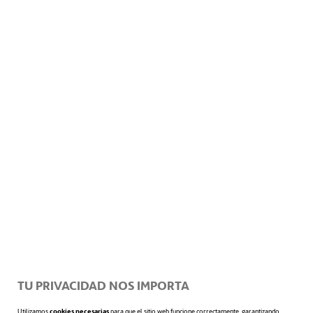
prefieren contar en su plantilla con
personas entusiastas, optimistas,
motivadores y con confianza.
Una
actitud profesional
en el ámbito
profesional: saber estar, cumplimiento
del
dress code
, etcétera.
Responsabilidad
. Las compañías
quieren profesionales en los que se
pueda confiar, es decir, puntuales, que
TU PRIVACIDAD NOS IMPORTA
cumplan sus compromisos
Utilizamos
cookies necesarias
para que el sitio web funcione correctamente, garantizando