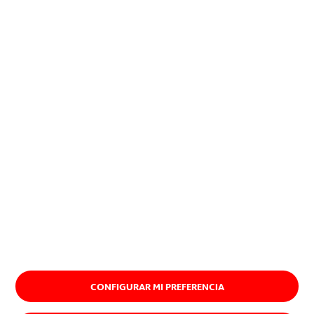
positiva en la sociedad y al
planeta.
Descubre nuestro propósito
CONFIGURAR MI PREFERENCIA