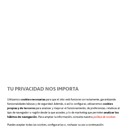
Uno de los grandes pensadores de nuestro
tiempo, el filósofo surcoreano
Byung-Chul
Han
,
reflexiona sobre el cambio silencioso
de paradigma que ha sufrido la sociedad
occidental hasta convertirse en
lo que él
llama
la Sociedad del Cansancio, que surge
de la Sociedad del Rendimiento
.
En este
nuevo escenario social, somos nosotros
TU PRIVACIDAD NOS IMPORTA
mismos los que nos autoexplotamos en el
Utilizamos
cookies necesarias
para que el sitio web funcione correctamente, garantizando
funcionalidades básicas y de seguridad. Además, si así lo configuras, utilizaremos
cookies
trabajo hasta la extenuación y nos
propias y de terceros
para analizar y mejorar el funcionamiento; de preferencias, relativas al
tipo de navegador o región desde la que accedes; y/o de marketing que permiten
analizar los
hábitos de navegación.
Para ampliar la información, consulta nuestra
política de cookies
se abre en 
.
convertimos en subordinado. A la vez, en
Puedes aceptar todas las cookies, configurarlas o, rechazar su uso a continuación.