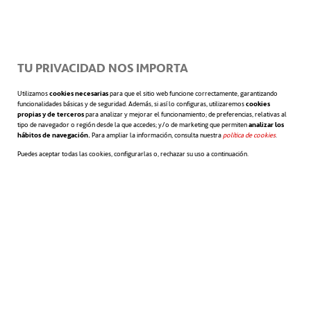
Por lo tanto, la solución no pasa tanto por
elaborar políticas de flexibilidad
TU PRIVACIDAD NOS IMPORTA
innovadoras y efectivas, que también, sino
Utilizamos
cookies necesarias
para que el sitio web funcione correctamente, garantizando
funcionalidades básicas y de seguridad. Además, si así lo configuras, utilizaremos
cookies
por
renovar la cultura organizativa
. Esto
propias y de terceros
para analizar y mejorar el funcionamiento; de preferencias, relativas al
tipo de navegador o región desde la que accedes; y/o de marketing que permiten
analizar los
hábitos de navegación.
Para ampliar la información, consulta nuestra
política de cookies
se abre en 
.
implica cambiar la mirada hacia el
Puedes aceptar todas las cookies, configurarlas o, rechazar su uso a continuación.
trabajador ideal poliédrico, en definitiva,
hacia la Persona
. Esto no pasa de un día por
otro, ni se soluciona solo con la
implementación de nuevas políticas o
programas. Consiste en avanzar hacia una
nueva mentalidad dentro de la propia