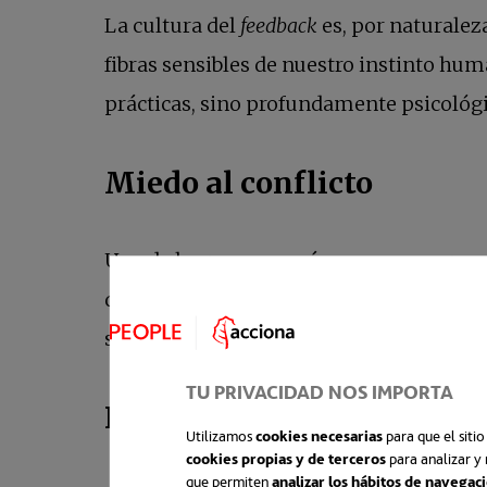
La cultura del
feedback
es, por naturalez
fibras sensibles de nuestro instinto hu
prácticas, sino profundamente psicológ
Miedo al conflicto
Una de las razones más comunes para ev
de la otra persona evita que hablemos c
suficiente para que muchos prefieran gu
TU PRIVACIDAD NOS IMPORTA
Deseo de aceptación
Utilizamos
cookies necesarias
para que el siti
cookies propias y de terceros
para analizar y 
que permiten
analizar los hábitos de navegac