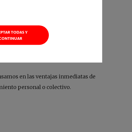
 de nuestro entorno asegura nuestra
se como una amenaza a nuestras
EPTAR TODAS Y
CONTINUAR
nsamos en las ventajas inmediatas de
imiento personal o colectivo.