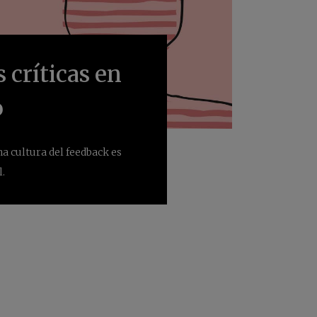
 críticas en
o
a cultura del feedback es
.