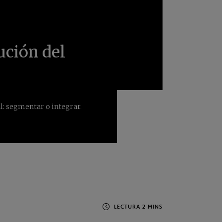
ución del
al: segmentar o integrar.