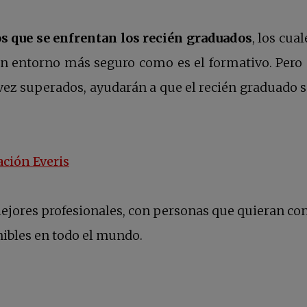
os que se enfrentan los recién graduados
, los cua
un entorno más seguro como es el formativo. Pero
vez superados, ayudarán a que el recién graduado s
taña nueva
una pestaña nueva
 en una pestaña nueva
se abre en una pestaña nueva
ción Everis
ores profesionales, con personas que quieran cont
e en una pestaña nueva
ibles en todo el mundo.