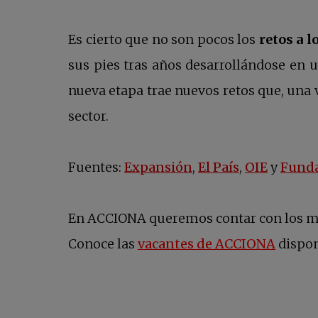
Es cierto que no son pocos los
retos a l
sus pies tras años desarrollándose en 
nueva etapa trae nuevos retos que, una 
sector.
se abre en una pes
se abre en 
se abre
Fuentes:
Expansión
,
El País
,
OIE
y
Funda
En ACCIONA queremos contar con los mej
se abr
Conoce las
vacantes de ACCIONA
dispon