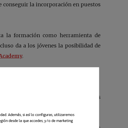
e conseguir la incorporación en puestos
ta la formación como herramienta de
cluso da a los jóvenes la posibilidad de
se abre en una pestaña nueva
Academy
.
n una pestaña nueva
ndamental para superar otro de los retos
ad. Además, si así lo configuras, utilizaremos
región desde la que accedes; y/o de marketing
n una pestaña nueva
o o que pueda recomendarte para otra es