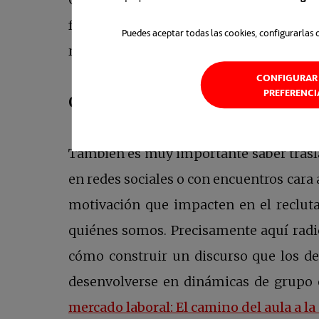
fundamental. Por ello hay que dedicar
Puedes aceptar todas las cookies, configurarlas 
recién graduado. Una buena forma de hace
CONFIGURAR 
PREFERENCI
Conseguir impactar al entrevist
También es muy importante saber tras
en redes sociales o con encuentros cara 
motivación que impacten en el reclut
quiénes somos. Precisamente aquí radic
cómo construir un discurso que los def
desenvolverse en dinámicas de grupo 
mercado laboral: El camino del aula a l