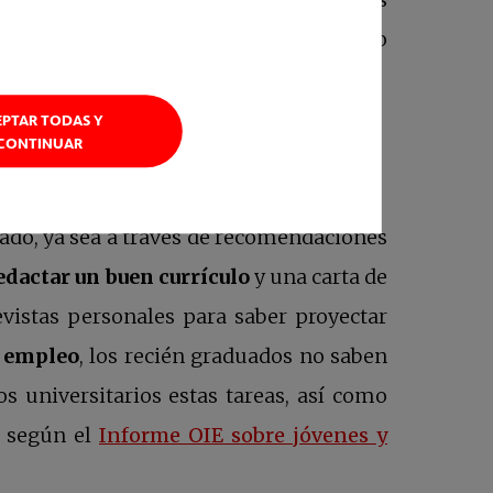
ores o compañías que te interesen como
cudiendo a eventos o ferias del sector.
EPTAR TODAS Y
CONTINUAR
ueva
dado, ya sea a través de recomendaciones
edactar un buen currículo
y una carta de
istas personales para saber proyectar
 empleo
, los recién graduados no saben
s universitarios estas tareas, así como
, según el
Informe OIE sobre jóvenes y