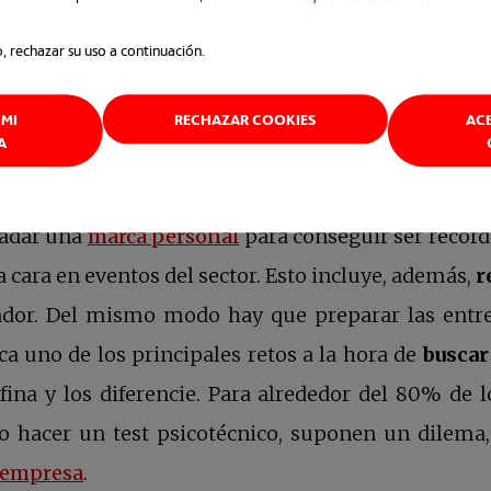
 un tiempo a buscar personas que trabajen en sect
o, rechazar su uso a continuación.
rlo es a través de redes sociales como LinkedIn o a
MI
RECHAZAR COOKIES
AC
A
ador
se abre en una pestaña n
ladar una
marca personal
para conseguir ser recor
a cara en eventos del sector. Esto incluye, además,
r
ador. Del mismo modo hay que preparar las entrev
a uno de los principales retos a la hora de
buscar
ina y los diferencie. Para alrededor del 80% de lo
o hacer un test psicotécnico, suponen un dilema
se abre en una pestaña nueva
a empresa
.