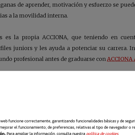
n ganas de aprender, motivación y esfuerzo se pued
ias a la movilidad interna.
s es la propia ACCIONA, que teniendo en cuen
iles juniors y les ayuda a potenciar su carrera. In
ndo profesional antes de graduarse con
ACCIONA 
se abre e
 los recién graduados a hacer
networking
, algo fu
o web funcione correctamente, garantizando funcionalidades básicas y de segurid
mejorar el funcionamiento; de preferencias, relativas al tipo de navegador o 
ión.
Para ampliar la información, consulta nuestra
política de cookies
se abre e
.
ablarte de una posición que aún no se ha ofertad