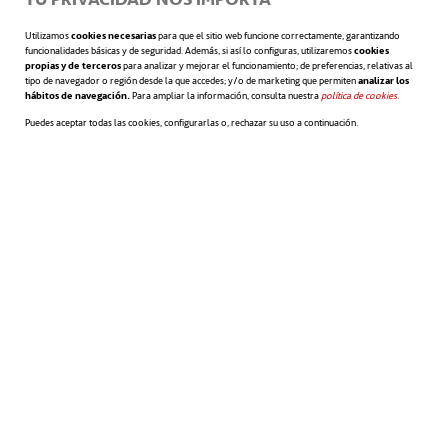
anticuado o, simplemente, deja de funcionar
Utilizamos
cookies necesarias
para que el sitio web funcione correctamente, garantizando
funcionalidades básicas y de seguridad. Además, si así lo configuras, utilizaremos
cookies
o funciona mal, los progresos académicos
propias y de terceros
para analizar y mejorar el funcionamiento; de preferencias, relativas al
tipo de navegador o región desde la que accedes; y/o de marketing que permiten
analizar los
hábitos de navegación.
Para ampliar la información, consulta nuestra
política de cookies
se abre en 
.
pueden verse seriamente perjudicados.
Puedes aceptar todas las cookies, configurarlas o, rechazar su uso a continuación.
Además, al no existir una socialización
permanente con el entorno didáctico (el
centro de estudios, profesores, estudiantes…)
puede darse una pérdida de la formalidad
y el compromiso
que siempre está más
presente cuando se trata de una formación
totalmente presencial.