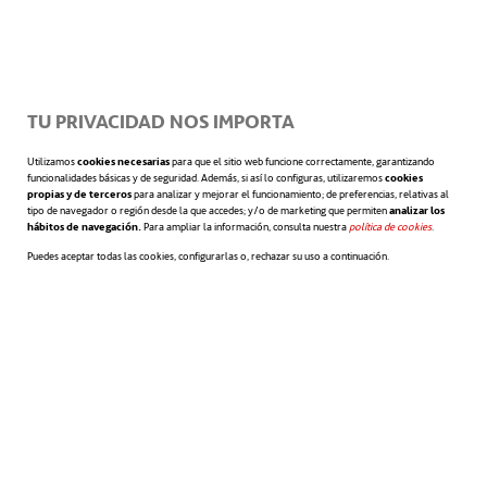
cada persona tenga un objetivo establecido.
-El empleado se implica más porque ve de
primera mano la importancia que tiene su
TU PRIVACIDAD NOS IMPORTA
aportación.
Utilizamos
cookies necesarias
para que el sitio web funcione correctamente, garantizando
funcionalidades básicas y de seguridad. Además, si así lo configuras, utilizaremos
cookies
-La motivación es mayor en el equipo
propias y de terceros
para analizar y mejorar el funcionamiento; de preferencias, relativas al
tipo de navegador o región desde la que accedes; y/o de marketing que permiten
analizar los
hábitos de navegación.
Para ampliar la información, consulta nuestra
política de cookies
se abre en 
.
porque todos se sienten escuchados y
Puedes aceptar todas las cookies, configurarlas o, rechazar su uso a continuación.
relevantes a la hora de conseguir un objetivo
que beneficia a la compañía.
-Con la monitorización constante los
managers pueden corregir si algo no se está
haciendo bien durante el proceso y no se