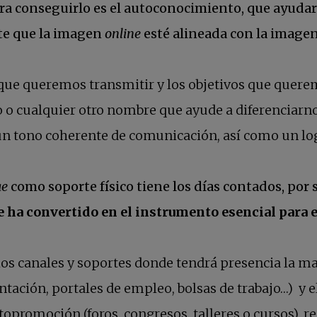
ara conseguirlo es el autoconocimiento, que ayudar
nte que la imagen
online
esté alineada con la image
que queremos transmitir y los objetivos que quere
 o cualquier otro nombre que ayude a diferenciarnos)
un tono coherente de comunicación, así como un logo
ae
como soporte físico tiene los días contados, por s
 se ha convertido en el instrumento esencial para 
 los canales y soportes donde tendrá presencia la ma
entación, portales de empleo, bolsas de trabajo…) y 
opromoción (foros, congresos, talleres o cursos), r