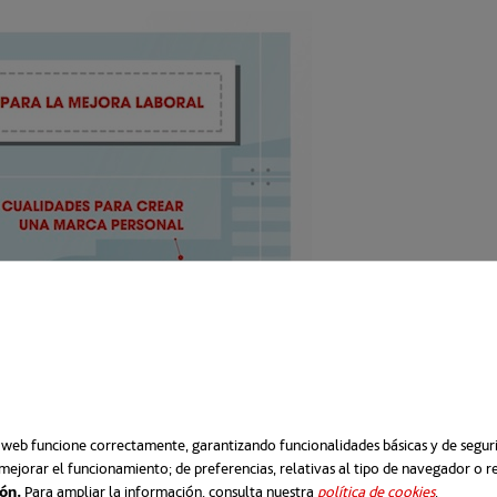
o web funcione correctamente, garantizando funcionalidades básicas y de segurid
mejorar el funcionamiento; de preferencias, relativas al tipo de navegador o 
ión.
Para ampliar la información, consulta nuestra
política de cookies
se abre e
.