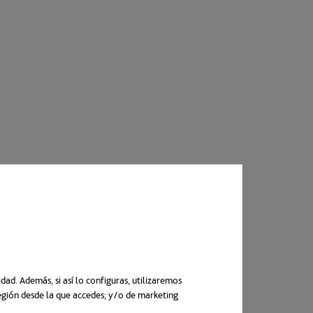
ad. Además, si así lo configuras, utilizaremos
región desde la que accedes; y/o de marketing
n una pestaña nueva