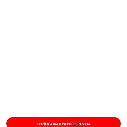
positiva en la sociedad y al
planeta.
Descubre nuestro propósito
CONFIGURAR MI PREFERENCIA