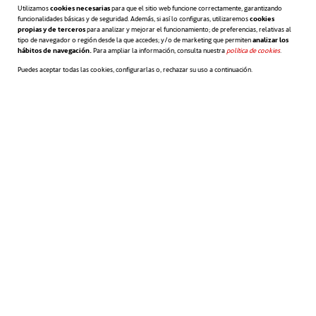
expresiones negativas
que condicionan el
Utilizamos
cookies necesarias
para que el sitio web funcione correctamente, garantizando
funcionalidades básicas y de seguridad. Además, si así lo configuras, utilizaremos
cookies
pensamiento como “víctima” o “persona
propias y de terceros
para analizar y mejorar el funcionamiento; de preferencias, relativas al
tipo de navegador o región desde la que accedes; y/o de marketing que permiten
analizar los
hábitos de navegación.
Para ampliar la información, consulta nuestra
política de cookies
se abre en 
.
que padece”
.
En resumen, no hay un
Puedes aceptar todas las cookies, configurarlas o, rechazar su uso a continuación.
lenguaje obligatorio, pero sí que conlleve
el
respeto y la comprensión
de la situación
de la otra persona.