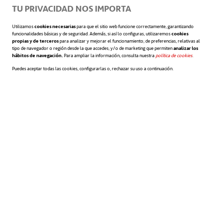
empleados:
TU PRIVACIDAD NOS IMPORTA
Utilizamos
cookies necesarias
para que el sitio web funcione correctamente, garantizando
funcionalidades básicas y de seguridad. Además, si así lo configuras, utilizaremos
cookies
propias y de terceros
para analizar y mejorar el funcionamiento; de preferencias, relativas al
tipo de navegador o región desde la que accedes; y/o de marketing que permiten
analizar los
Una de las ventajas más atractivas es que
hábitos de navegación.
Para ampliar la información, consulta nuestra
política de cookies
se abre en 
.
Puedes aceptar todas las cookies, configurarlas o, rechazar su uso a continuación.
eliges diariamente dónde te apetece
trabajar
. Si necesitas un poco de aire
fresco, quizás hoy es el día para reservar
uno de los puestos del jardín.
El cambio de escritorio diario permite
que cada día conozcas a compañeros
nuevos, lo que se traduce en
libertad y