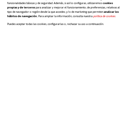
funcionalidades básicas y de seguridad. Además, si así lo configuras, utilizaremos
cookies
propias y de terceros
para analizar y mejorar el funcionamiento; de preferencias, relativas al
Mason, apunta que
existe un vínculo entre
tipo de navegador o región desde la que accedes; y/o de marketing que permiten
analizar los
hábitos de navegación.
Para ampliar la información, consulta nuestra
política de cookies
se abre en 
.
la riqueza de un país y la inteligencia de
Puedes aceptar todas las cookies, configurarlas o, rechazar su uso a continuación.
sus ciudadanos
.
Lejos de defender el progreso y el triunfo
gracias a un reducido grupo de genios, Jones
señala que el coeficiente intelectual
promedio de una nación importa mucho
más que el de cualquier persona individual.