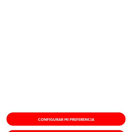
positiva en la sociedad y al
planeta.
Descubre nuestro propósito
CONFIGURAR MI PREFERENCIA