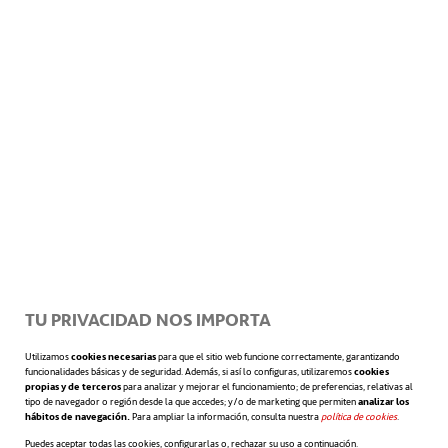
niveles de la empresa. Esto permitirá
detectar áreas de mejora, ajustar
estrategias y, sobre todo, garantizar que
apoye los objetivos estratégicos de la
organización.
TU PRIVACIDAD NOS IMPORTA
Utilizamos
cookies necesarias
para que el sitio web funcione correctamente, garantizando
funcionalidades básicas y de seguridad. Además, si así lo configuras, utilizaremos
cookies
propias y de terceros
para analizar y mejorar el funcionamiento; de preferencias, relativas al
tipo de navegador o región desde la que accedes; y/o de marketing que permiten
analizar los
hábitos de navegación.
Para ampliar la información, consulta nuestra
política de cookies
se abre en 
.
Puedes aceptar todas las cookies, configurarlas o, rechazar su uso a continuación.