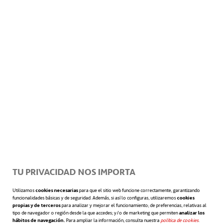
Perfil del profesional
Asimismo, según el informe de
Towers
Watson
, tener conocimientos digitales,
habilidad para adaptarse a escenarios
múltiples y cambiantes, así como creatividad
en grupo y facilidad para el brainstorming
TU PRIVACIDAD NOS IMPORTA
colectivo, son algunas de las cualidades
Utilizamos
cookies necesarias
para que el sitio web funcione correctamente, garantizando
básicas que se buscan en estos nuevos
funcionalidades básicas y de seguridad. Además, si así lo configuras, utilizaremos
cookies
propias y de terceros
para analizar y mejorar el funcionamiento; de preferencias, relativas al
talentos. A ellas se unen tener capacidad de
tipo de navegador o región desde la que accedes; y/o de marketing que permiten
analizar los
hábitos de navegación.
Para ampliar la información, consulta nuestra
política de cookies
se abre en 
.