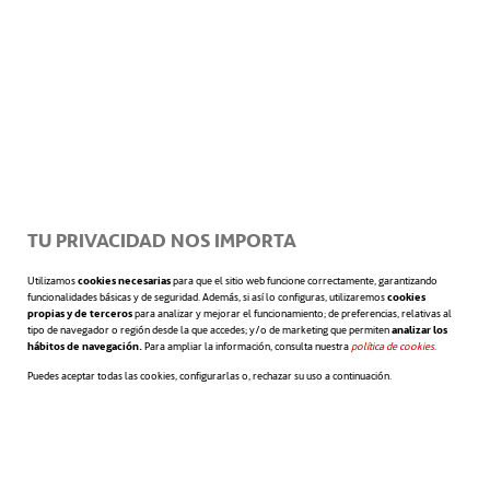
una descripción lo más detallada posible del
trabajo en sí, ya que son aspectos
primordiales para un adecuado desarrollo
profesional.
Procedimiento del Employee Value
TU PRIVACIDAD NOS IMPORTA
Proposition
Utilizamos
cookies necesarias
para que el sitio web funcione correctamente, garantizando
funcionalidades básicas y de seguridad. Además, si así lo configuras, utilizaremos
cookies
La primera tarea para generar una Propuesta
propias y de terceros
para analizar y mejorar el funcionamiento; de preferencias, relativas al
tipo de navegador o región desde la que accedes; y/o de marketing que permiten
analizar los
hábitos de navegación.
Para ampliar la información, consulta nuestra
política de cookies
se abre en 
.
de Valor para el Empleado con garantías de
Puedes aceptar todas las cookies, configurarlas o, rechazar su uso a continuación.
éxito es identificar y analizar las
condiciones de trabajo en la compañía. Para
ello es imprescindible contar con la