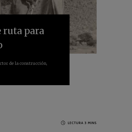
 ruta para
o
ctor de la construcción,