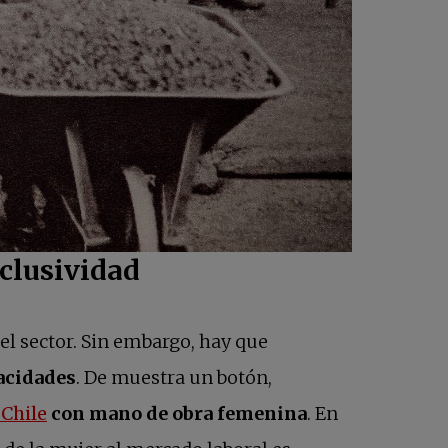
nclusividad
el sector. Sin embargo, hay que
acidades
. De muestra un botón,
se abre en una pestaña nueva
 Chile
con mano de obra femenina
. En