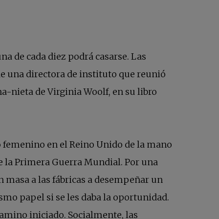
una de cada diez podrá casarse. Las
e una directora de instituto que reunió
a-nieta de Virginia Woolf, en su libro
to femenino en el Reino Unido de la mano
 abre en una pestaña nueva
e la Primera Guerra Mundial. Por una
en masa a las fábricas a desempeñar un
mo papel si se les daba la oportunidad.
camino iniciado. Socialmente, las