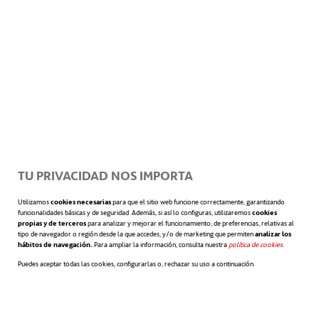
jugadoras les dijo: «Una parte de mi trabajo
consistirá en haceros el viaje incómodo,
porque la adversidad es la mejor maestra».
Sabía que sin exigencia no hay reto, y que sin
reto ningún grupo humano está preparado
para ofrecer su mejor versión. Estados
TU PRIVACIDAD NOS IMPORTA
Unidos ganó aquel mundial.
Utilizamos
cookies necesarias
para que el sitio web funcione correctamente, garantizando
funcionalidades básicas y de seguridad. Además, si así lo configuras, utilizaremos
cookies
propias y de terceros
para analizar y mejorar el funcionamiento; de preferencias, relativas al
tipo de navegador o región desde la que accedes; y/o de marketing que permiten
analizar los
La psicología y la exigencia son dos de las
hábitos de navegación.
Para ampliar la información, consulta nuestra
política de cookies
se abre en 
.
Puedes aceptar todas las cookies, configurarlas o, rechazar su uso a continuación.
cualidades que suelen acompañar a los
líderes de los equipos más exitosos. Y es que