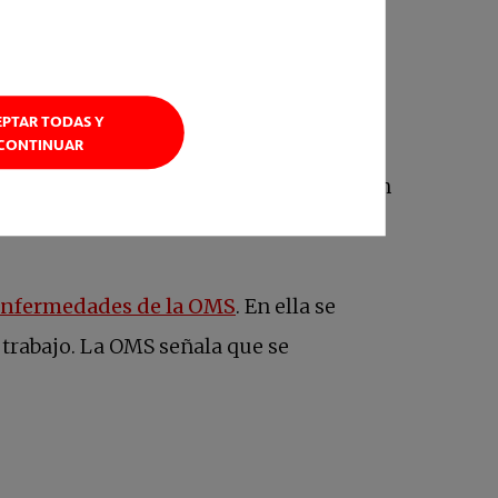
EPTAR TODAS Y
usado por un exceso de trabajo
CONTINUAR
sencanto profesional o la baja realización
se abre en una pestaña nu
 Enfermedades de la OMS
. En ella se
trabajo. La OMS señala que se