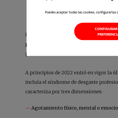
Puedes aceptar todas las cookies, configurarlas 
CONFIGURAR 
Freudenberger definió esta nueva cond
PREFERENCI
prolongado
. Implica una respuesta que 
personal.
A principios de 2022 entró en vigor la ú
incluía el síndrome de desgaste profesio
caracteriza por tres dimensiones:
Agotamiento físico, mental o emocio