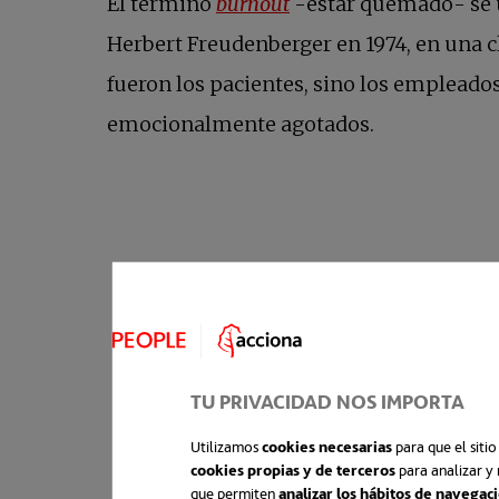
El término
burnout
-estar quemado- se ut
Herbert Freudenberger en 1974, en una c
fueron los pacientes, sino los empleado
emocionalmente agotados.
TU PRIVACIDAD NOS IMPORTA
Utilizamos
cookies necesarias
para que el siti
cookies propias y de terceros
para analizar y 
que permiten
analizar los hábitos de navegac