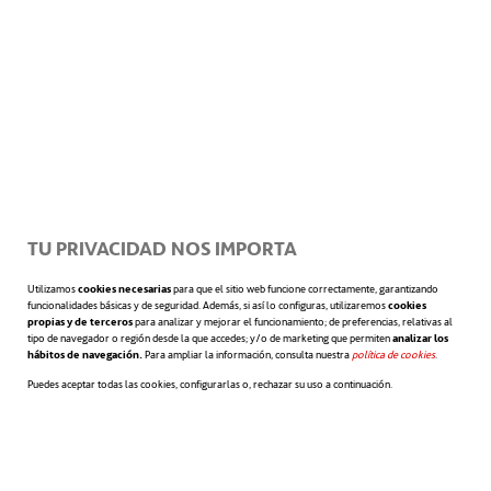
El
rol del directivo
que quiere fomentar un
auténtico equilibrio trabajo y familia
consiste en
ser un altavoz activo
y
proactivo de tales políticas
.
TU PRIVACIDAD NOS IMPORTA
Utilizamos
cookies necesarias
para que el sitio web funcione correctamente, garantizando
funcionalidades básicas y de seguridad. Además, si así lo configuras, utilizaremos
cookies
propias y de terceros
para analizar y mejorar el funcionamiento; de preferencias, relativas al
tipo de navegador o región desde la que accedes; y/o de marketing que permiten
analizar los
hábitos de navegación.
Para ampliar la información, consulta nuestra
política de cookies
se abre en 
.
Conciliación trabajo-familia:
Puedes aceptar todas las cookies, configurarlas o, rechazar su uso a continuación.
modelo a seguir.