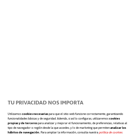
Compromiso mutuo con el
crecimiento
Otra pata de la salubridad profesional es el
crecimiento de los empleados
dentro de la
organización. Un
quid pro quo
entre el
profesional y sus supervisores. El empleador
debe saber enriquecer a sus empleados, o
más bien a sus aptitudes, ofreciendo
TU PRIVACIDAD NOS IMPORTA
formación especializada, posibilidades de
Utilizamos
cookies necesarias
para que el sitio web funcione correctamente, garantizando
funcionalidades básicas y de seguridad. Además, si así lo configuras, utilizaremos
cookies
promoción interna o mentoría de otros
propias y de terceros
para analizar y mejorar el funcionamiento; de preferencias, relativas al
tipo de navegador o región desde la que accedes; y/o de marketing que permiten
analizar los
hábitos de navegación.
Para ampliar la información, consulta nuestra
política de cookies
se abre en 
.
profesionales.