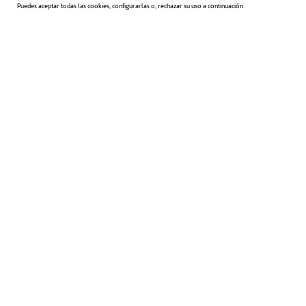
Puedes aceptar todas las cookies, configurarlas o, rechazar su uso a continuación.
Claro que el empleado tiene que responder
con resultados, pero está demostrado que
satisfaciendo la autorrealización y el
reconocimiento ajeno las personas son más
eficientes. Les gusta que les tomen en serio,
ser escuchadas y que les den la oportunidad
de superarse.