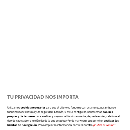
integridad, son otras de las habilidades
que resultan muy rentables en estos
entornos. A ellas también deben añadirse
la innovación y la coherencia, puesto que las
mejores ideas siempre están esperando
profesionales con nuevas perspectivas para
ser llevadas a cabo con acierto.
TU PRIVACIDAD NOS IMPORTA
Otras de las competencias deseables para
desenvolverse con soltura en el
Utilizamos
cookies necesarias
para que el sitio web funcione correctamente, garantizando
funcionalidades básicas y de seguridad. Además, si así lo configuras, utilizaremos
cookies
propias y de terceros
para analizar y mejorar el funcionamiento; de preferencias, relativas al
mundo VUCA son la inteligencia emocional,
tipo de navegador o región desde la que accedes; y/o de marketing que permiten
analizar los
hábitos de navegación.
Para ampliar la información, consulta nuestra
política de cookies
se abre en 
.