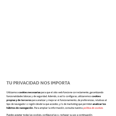
equipo se siente escuchado y apoyado, y los
líderes pueden tomar decisiones más
informadas que benefician a la organización
y a sus empleados.
“Los mejores líderes, cuando
TU PRIVACIDAD NOS IMPORTA
estrenan cargo, saben que es
Utilizamos
cookies necesarias
para que el sitio web funcione correctamente, garantizando
funcionalidades básicas y de seguridad. Además, si así lo configuras, utilizaremos
cookies
propias y de terceros
para analizar y mejorar el funcionamiento; de preferencias, relativas al
mejor escuchar y conocer el
tipo de navegador o región desde la que accedes; y/o de marketing que permiten
analizar los
hábitos de navegación.
Para ampliar la información, consulta nuestra
política de cookies
se abre en 
.
clima laboral antes de hacer
Puedes aceptar todas las cookies, configurarlas o, rechazar su uso a continuación.