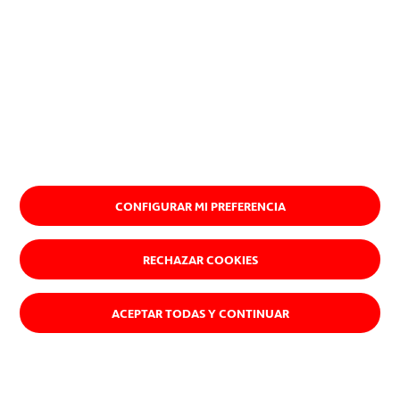
CONFIGURAR MI PREFERENCIA
Acepto la
Información sobre protección de datos
RECHAZAR COOKIES
ACEPTAR TODAS Y CONTINUAR
En ACCIONA creemos que existe
una manera diferente de hacer