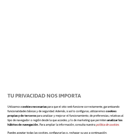
A líderes más humildes, equipos de
trabajo más productivos y leales
El estudio de Owens partía de una premisa
similar (Owens and Hekman, 2016). El
liderazgo es el factor que explica en mayor
grado el desempeño del equipo. Por tanto, si
TU PRIVACIDAD NOS IMPORTA
existe un líder humilde, conocedor de las
Utilizamos
cookies necesarias
para que el sitio web funcione correctamente, garantizando
propias limitaciones y fortalezas, así como
funcionalidades básicas y de seguridad. Además, si así lo configuras, utilizaremos
cookies
propias y de terceros
para analizar y mejorar el funcionamiento; de preferencias, relativas al
tipo de navegador o región desde la que accedes; y/o de marketing que permiten
analizar los
las de los miembros del equipo, este dispone
hábitos de navegación.
Para ampliar la información, consulta nuestra
política de cookies
se abre en 
.
Puedes aceptar todas las cookies, configurarlas o, rechazar su uso a continuación.