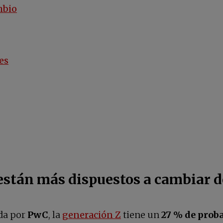
mbio
es
están más dispuestos a cambiar d
ada por
PwC
, la
generación Z
tiene un
27 % de prob