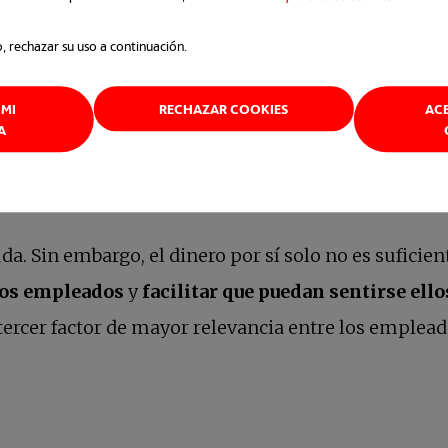
ades y ajustan su estrategia de fuerza laboral en 
o, rechazar su uso a continuación.
MI
RECHAZAR COOKIES
AC
A
 de identidad
. Sin embargo, el dinero por sí solo no es suficient
los empleados
y
facilitar que puedan sentirse ell
tercer factor de mayor relevancia entre los emple