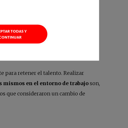
consecuencia pueden atraer y retener
EPTAR TODAS Y
CONTINUAR
e para retener el talento. Realizar
os mismos en el entorno de trabajo
son,
ados que consideraron un cambio de