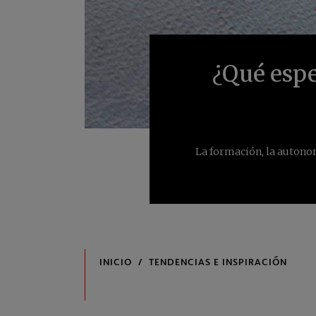
¿Qué espe
La formación, la autonom