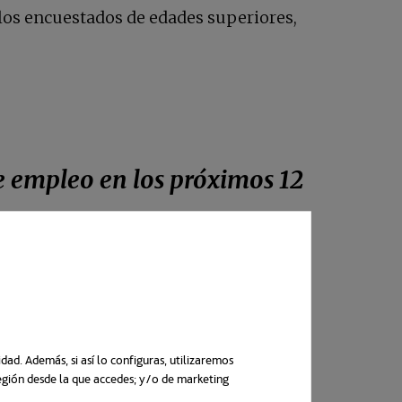
a los encuestados de edades superiores,
e empleo en los próximos 12
rio
. Entre las principales prioridades de
ad. Además, si así lo configuras, utilizaremos
 transparencia en cuestiones sociales
.
región desde la que accedes; y/o de marketing
n una pestaña nueva