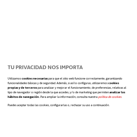
Por lo tanto,
hay una nueva necesidad de
fomentar las
conexiones sociales en el
se abre en una pestaña nueva
trabajo
.
¿Cómo pueden las empresas ayudar
a los empleados a abordar la soledad y
construir conexiones sociales?
TU PRIVACIDAD NOS IMPORTA
Siguiendo algunas de las sugerencias del
Utilizamos
cookies necesarias
para que el sitio web funcione correctamente, garantizando
funcionalidades básicas y de seguridad. Además, si así lo configuras, utilizaremos
cookies
se abre en 
propias y de terceros
para analizar y mejorar el funcionamiento; de preferencias, relativas al
informe
Employers and Loneliness
, y,
tipo de navegador o región desde la que accedes; y/o de marketing que permiten
analizar los
hábitos de navegación.
Para ampliar la información, consulta nuestra
política de cookies
se abre en 
.
resumiendo su contribución, podríamos
Puedes aceptar todas las cookies, configurarlas o, rechazar su uso a continuación.
destacar tres grandes áreas con medidas en
concreto